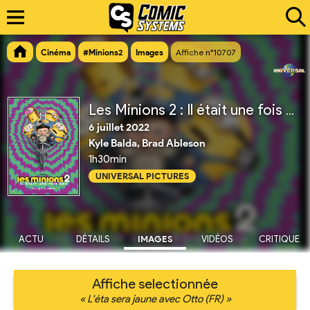
Cinéma
#Minions2
Images
Affiche n°10707
Les Minions 2 : Il était une fois Gru
6 juillet 2022
Kyle Balda, Brad Ableson
1h30min
UNIVERSAL PICTURES
ACTU
DÉTAILS
IMAGES
VIDÉOS
CRITIQUE
Affiche selectionnée
« L'éta sera jaune avec Otto (FR) »