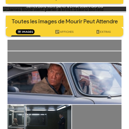
James Bond vient parler à Ernst Stavro Blofeld
Toutes les images de Mourir Peut Attendre
19
IMAGES
27
AFFICHES
6
EXTRAS