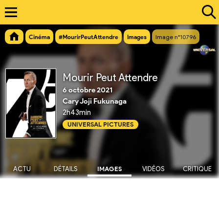
Cinéma
#MourirPeutAttendre
Images
Image n°10796
Mourir Peut Attendre
6 octobre 2021
Cary Joji Fukunaga
2h43min
UNIVERSAL PICTURES
ACTU
DÉTAILS
IMAGES
VIDÉOS
CRITIQUE