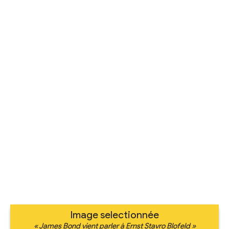
Image selectionnée
« James Bond vient parler à Ernst Stavro Blofeld »