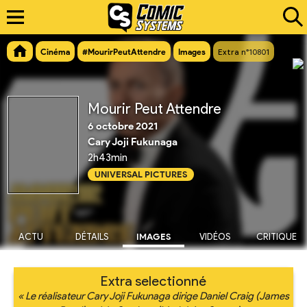
Cinéma
#MourirPeutAttendre
Images
Extra n°10801
Mourir Peut Attendre
6 octobre 2021
Cary Joji Fukunaga
2h43min
UNIVERSAL PICTURES
ACTU
DÉTAILS
IMAGES
VIDÉOS
CRITIQUE
Extra selectionné
« Le réalisateur Cary Joji Fukunaga dirige Daniel Craig (James