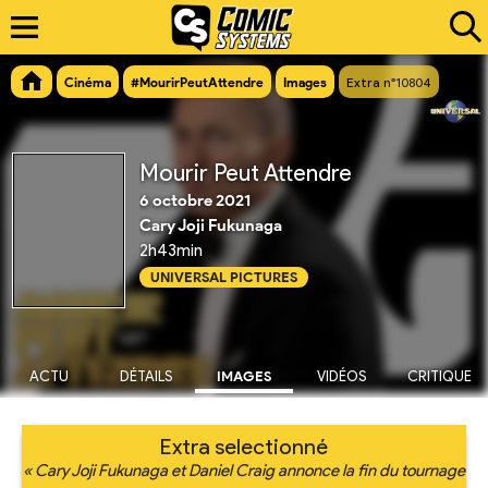
Cinéma
#MourirPeutAttendre
Images
Extra n°10804
Mourir Peut Attendre
6 octobre 2021
Cary Joji Fukunaga
2h43min
UNIVERSAL PICTURES
ACTU
DÉTAILS
IMAGES
VIDÉOS
CRITIQUE
Extra selectionné
« Cary Joji Fukunaga et Daniel Craig annonce la fin du tournage