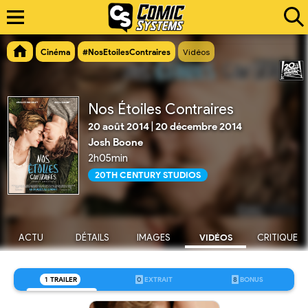
Cinéma
#NosEtoilesContraires
Vidéos
Nos Étoiles Contraires
20 août 2014
|
20 décembre 2014
Josh Boone
2h05min
20TH CENTURY STUDIOS
ACTU
DÉTAILS
IMAGES
VIDÉOS
CRITIQUE
1
TRAILER
0
EXTRAIT
8
BONUS