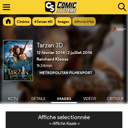
Cinéma
#Tarzan #D
Images
Affiche n°66
Tarzan 3D
12 février 2014
|
2 juillet 2014
Reinhard Klooss
1h34min
METROPOLITAN FILMEXPORT
ACTU
DÉTAILS
IMAGES
VIDÉOS
CRITIQUE
Affiche selectionnée
« Affiche Kaala »