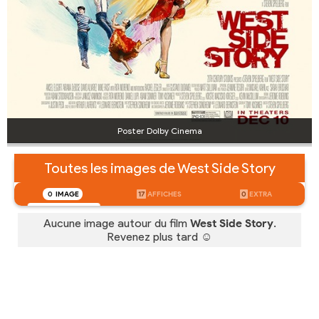
Poster Dolby Cinema
Toutes les images de West Side Story
0
IMAGE
17
AFFICHES
0
EXTRA
Aucune image autour du film
West Side Story
.
Revenez plus tard ☺