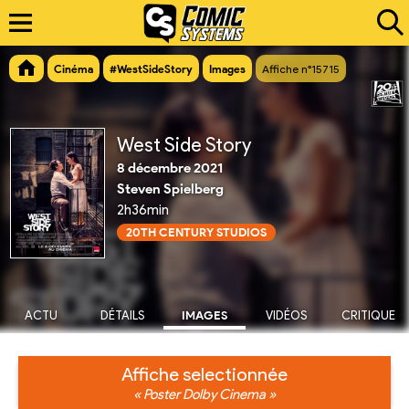
Cinéma
#WestSideStory
Images
Affiche n°15715
West Side Story
8 décembre 2021
Steven Spielberg
2h36min
20TH CENTURY STUDIOS
ACTU
DÉTAILS
IMAGES
VIDÉOS
CRITIQUE
Affiche selectionnée
« Poster Dolby Cinema »