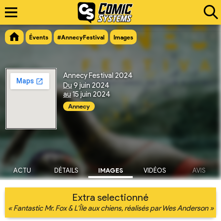
Évents
#AnnecyFestival
Images
Annecy Festival 2024
Du
9 juin 2024
au
15 juin 2024
Annecy
ACTU
DÉTAILS
IMAGES
VIDÉOS
AVIS
Extra selectionné
« Fantastic Mr. Fox & L'Île aux chiens, réalisés par Wes Anderson »