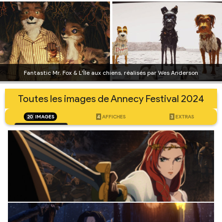
Fantastic Mr. Fox & L'Île aux chiens, réalisés par Wes Anderson
Toutes les images de Annecy Festival 2024
20
IMAGES
4
AFFICHES
3
EXTRAS