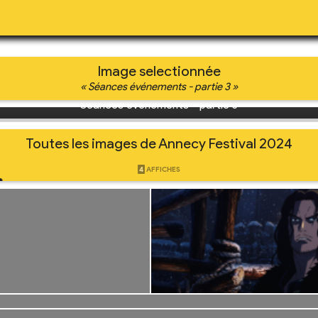
ival 2024
27
AILS
IMAGES
VID
Image selectionnée
« Séances événements - partie 3 »
Séances événements - partie 3
Toutes les images de Annecy Festival 2024
4
AFFICHES