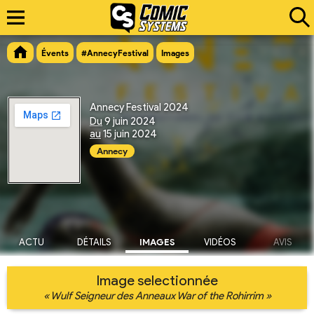
Évents
#AnnecyFestival
Images
Annecy Festival 2024
Du
9 juin 2024
au
15 juin 2024
Annecy
ACTU
DÉTAILS
IMAGES
VIDÉOS
AVIS
Image selectionnée
« Wulf Seigneur des Anneaux War of the Rohirrim »