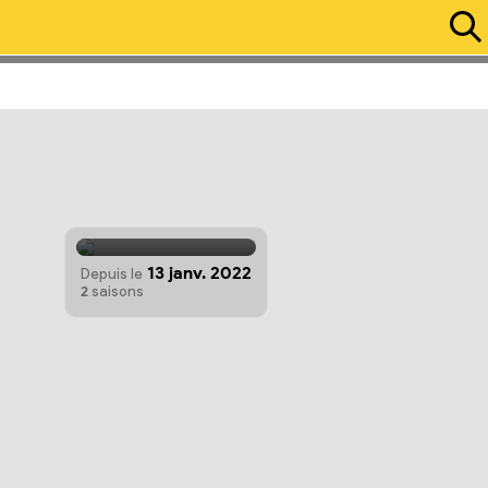
Diffusion :
HBO Max
13 janv. 2022
Depuis le
2
saisons