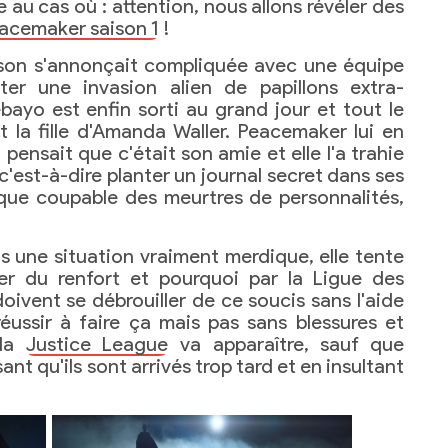
e au cas où : attention, nous allons révéler des
acemaker saison 1
!
aison s'annonçait compliquée avec une équipe
er une invasion alien de papillons extra-
bayo est enfin sorti au grand jour et tout le
 la fille d'Amanda Waller. Peacemaker lui en
 pensait que c'était son amie et elle l'a trahie
c'est-à-dire planter un journal secret dans ses
nique coupable des meurtres de personnalités,
 une situation vraiment merdique, elle tente
r du renfort et pourquoi par la Ligue des
doivent se débrouiller de ce soucis sans l'aide
éussir à faire ça mais pas sans blessures et
 la
Justice League
va apparaître, sauf que
nt qu'ils sont arrivés trop tard et en insultant