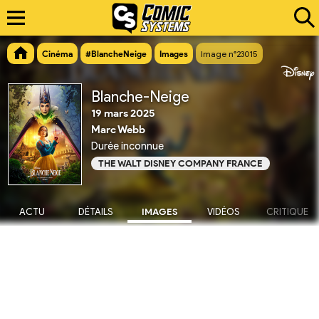
Cinéma
#BlancheNeige
Images
Image n°23015
Blanche-Neige
19 mars 2025
Marc Webb
Durée inconnue
THE WALT DISNEY COMPANY FRANCE
ACTU
DÉTAILS
IMAGES
VIDÉOS
CRITIQUE