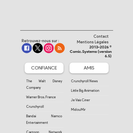
Contact
Retrouvez-nous sur :
Mentions Légales
2013-2026 ©
Comic.Systems (version
6.5)
CONFIANCE
AMIS
The Walt Disney
Crunchyroll News
Company
Little Big Animation
Warner Bros. France
Je Vais Ciner
Crunchyroll
MidouMir
Bandai Namco
Entertainment
Cartoon Network