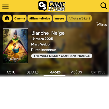
Cinéma
#BlancheNeige
Images
Affiche n°24248
Blanche-Neige
19 mars 2025
Marc Webb
Durée inconnue
THE WALT DISNEY COMPANY FRANCE
ACTU
DÉTAILS
IMAGES
VIDÉOS
CRITIQUE