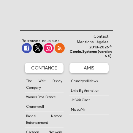
Contact
Retrouvez-nous sur :
Mentions Légales
2013-2026 ©
Comic.Systems (version
6.5)
CONFIANCE
AMIS
The Walt Disney
Crunchyroll News
Company
Little Big Animation
Warner Bros. France
Je Vais Ciner
Crunchyroll
MidouMir
Bandai Namco
Entertainment
Cartoon Network