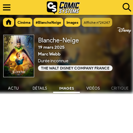
Cinéma
#BlancheNeige
Images
Affiche n°24247
Blanche-Neige
19 mars 2025
Marc Webb
Durée inconnue
THE WALT DISNEY COMPANY FRANCE
ACTU
DÉTAILS
IMAGES
VIDÉOS
CRITIQUE