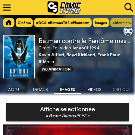
Cinéma
#DCA #BatmanTAS #Phantasm
Images
Affiche n°161
Batman contre le Fantôme masqué
Direct-To-Video
1er août 1994
Kevin Altieri, Boyd Kirkland, Frank Paur
1h16min
WB ANIMATION
ACTU
DÉTAILS
IMAGES
VIDÉOS
CRITIQUE
Affiche selectionnée
« Poster Alternatif #2 »