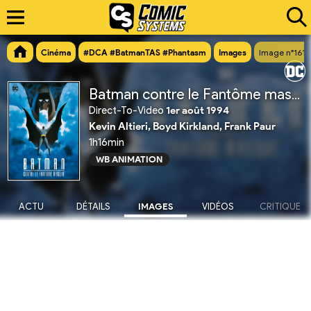
Cinéma
#DCA #BatmanTAS #Phantasm
Images
Image n°1618
Batman contre le Fantôme masqué
Direct-To-Video
1er août 1994
Kevin Altieri, Boyd Kirkland, Frank Paur
1h16min
WB ANIMATION
ACTU
DÉTAILS
IMAGES
VIDÉOS
CRITIQUE