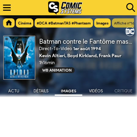
Cinéma
#DCA #BatmanTAS #Phantasm
Images
Affiche n°162
Batman contre le Fantôme masqué
Direct-To-Video
1er août 1994
Kevin Altieri, Boyd Kirkland, Frank Paur
1h16min
WB ANIMATION
ACTU
DÉTAILS
IMAGES
VIDÉOS
CRITIQUE