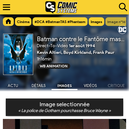
Cinéma
#DCA #BatmanTAS #Phantasm
Images
Image n°161
Batman contre le Fantôme masqué
Direct-To-Video
1er août 1994
Kevin Altieri, Boyd Kirkland, Frank Paur
1h16min
WB ANIMATION
ACTU
DÉTAILS
IMAGES
VIDÉOS
CRITIQUE
Image selectionnée
« La police de Gotham pourchasse Bruce Wayne »