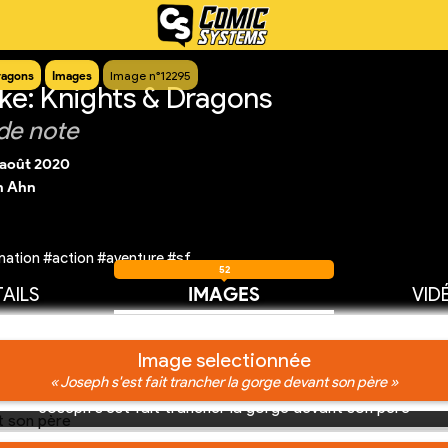
ragons
Images
Image n°12295
ke: Knights & Dragons
de note
 août 2020
n Ahn
ation #action #aventure #sf
52
AILS
IMAGES
VID
Image selectionnée
« Joseph s'est fait trancher la gorge devant son père »
Joseph s'est fait trancher la gorge devant son père