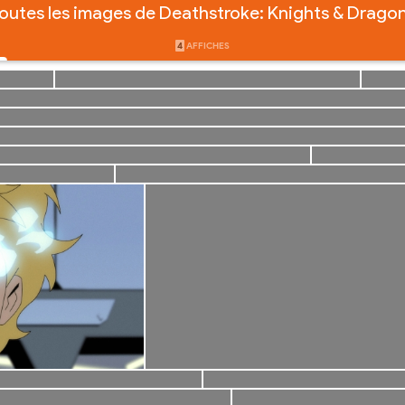
outes les images de Deathstroke: Knights & Drago
4
AFFICHES