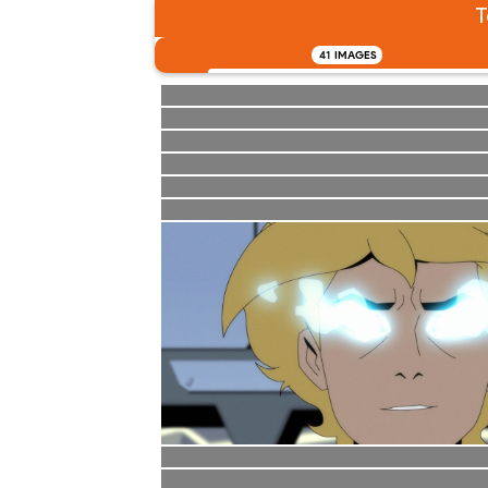
T
41
IMAGES