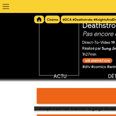
Cinéma
#DCA #Deathstroke #KnightsAndD
Deathstro
Pas encore 
Direct-To-Video
19
Réalisé par
Sung Ji
1h27min
WB ANIMATION
#dtv #comics #anim
ACTU
DÉT