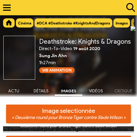
Cinéma
#DCA #Deathstroke #KnightsAndDragons
Images
Im
Deathstroke: Knights & Dragons
Direct-To-Video
19 août 2020
Sung Jin Ahn
1h27min
WB ANIMATION
ACTU
DÉTAILS
IMAGES
VIDÉOS
CRITIQUE
Image selectionnée
« Deuxième round pour Bronze Tiger contre Slade Wilson »
Deuxième round pour Bronze Tiger contre Slade Wilson