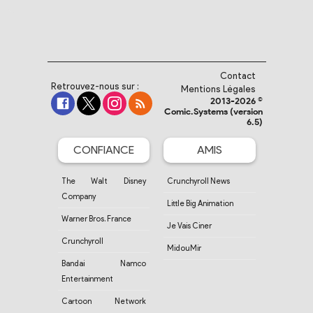
Contact
Retrouvez-nous sur :
Mentions Légales
2013-2026 ©
Comic.Systems (version
6.5)
CONFIANCE
AMIS
The Walt Disney
Crunchyroll News
Company
Little Big Animation
Warner Bros. France
Je Vais Ciner
Crunchyroll
MidouMir
Bandai Namco
Entertainment
Cartoon Network