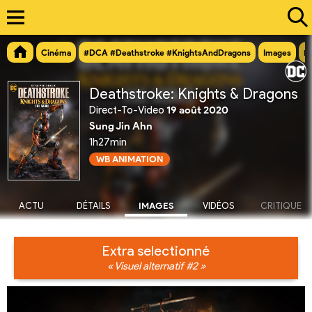
Cinéma
#DCA #Deathstroke #KnightsAndDragons
Images
Ex
Deathstroke: Knights & Dragons
Direct-To-Video
19 août 2020
Sung Jin Ahn
1h27min
WB ANIMATION
ACTU
DÉTAILS
IMAGES
VIDÉOS
CRITIQUE
Extra selectionné
« Visuel alternatif #2 »