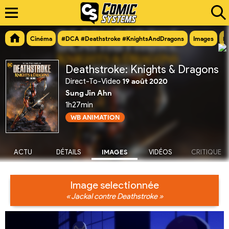
Cinéma
#DCA #Deathstroke #KnightsAndDragons
Images
I
Deathstroke: Knights & Dragons
Direct-To-Video
19 août 2020
Sung Jin Ahn
1h27min
WB ANIMATION
ACTU
DÉTAILS
IMAGES
VIDÉOS
CRITIQUE
Image selectionnée
« Jackal contre Deathstroke »