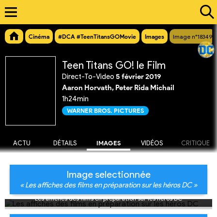
Cinéma
#DCA #TeenTitansGOMovie
Images
Image n°18349
Teen Titans GO! le Film
Direct-To-Video
5 février 2019
Aaron Horvath, Peter Rida Michail
1h24min
WARNER BROS. PICTURES
ACTU
DÉTAILS
IMAGES
VIDÉOS
CRITIQUE
Image selectionnée
« Les affiches des films en préparation sur les héros DC »
Les affiches des films en préparation sur les héros DC