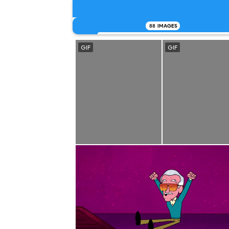
88
IMAGES