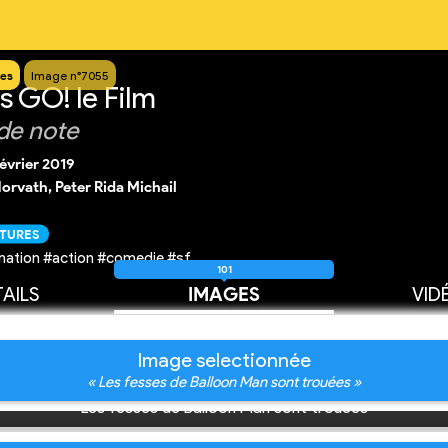
es
Image n°7055
s GO! le Film
de note
février 2019
orvath, Peter Rida Michail
CTURES
mation #action #comedie #sf
101
AILS
IMAGES
VID
Image selectionnée
« Les fesses de Balloon Man sont trouées »
Les fesses de Balloon Man sont trouées