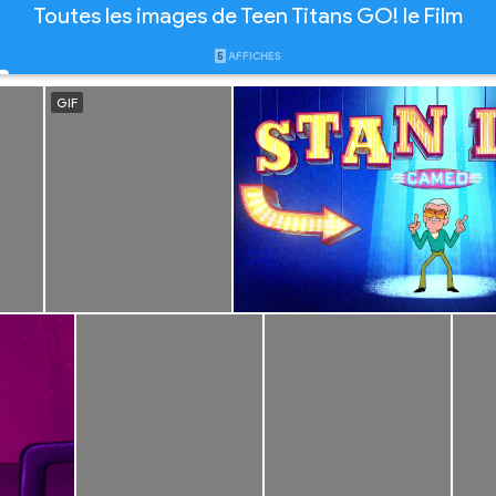
Toutes les images de Teen Titans GO! le Film
5
AFFICHES