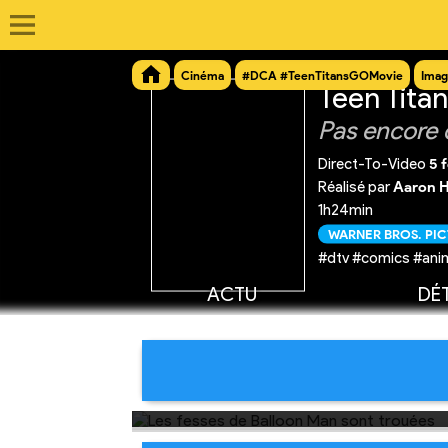
Cinéma
#DCA #TeenTitansGOMovie
Imag
Teen Titan
Pas encore 
Direct-To-Video
5 
Réalisé par
Aaron H
1h24min
WARNER BROS. PI
#dtv #comics #ani
ACTU
DÉT