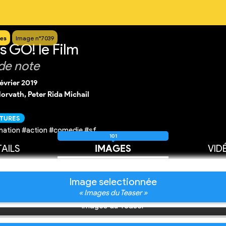
es
Image n°7039
s GO! le Film
de note
février 2019
orvath, Peter Rida Michail
CTURES
mation #action #comedie #sf
101
AILS
IMAGES
VID
Image selectionnée
« Images du Teaser »
Images du Teaser