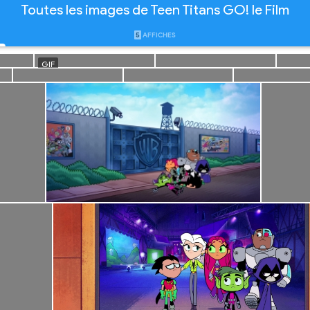
Toutes les images de Teen Titans GO! le Film
5
AFFICHES