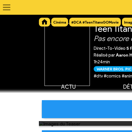
Cinéma
#DCA #TeenTitansGOMovie
Imag
Teen Titan
Pas encore 
Direct-To-Video
5 
Réalisé par
Aaron H
1h24min
WARNER BROS. PI
#dtv #comics #ani
ACTU
DÉT