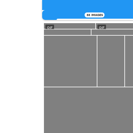
88
IMAGES