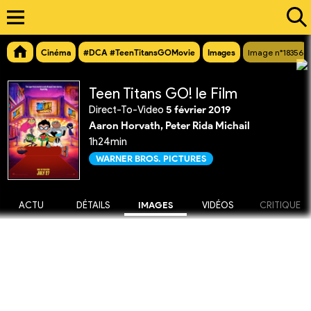
Cinéma
#DCA #TeenTitansGOMovie
Images
Image n°18356
Teen Titans GO! le Film
Direct-To-Video
5 février 2019
Aaron Horvath, Peter Rida Michail
1h24min
WARNER BROS. PICTURES
ACTU
DÉTAILS
IMAGES
VIDÉOS
CRITIQUE