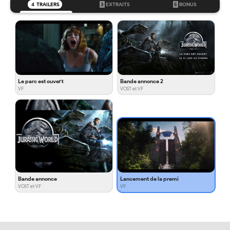
4
TRAILERS
3
EXTRAITS
5
BONUS
Le parc est ouvert
Bande annonce 2
VF
VOST et VF
Bande annonce
Lancement de la premi
VOST et VF
VF