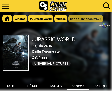
Cinéma
#JurassicWorld
Vidéos
Bande-annonce n°524
JURASSIC WORLD
10 juin 2015
Colin Trevorrow
2h04min
UNIVERSAL PICTURES
ACTU
DÉTAILS
IMAGES
VIDÉOS
CRITIQUE