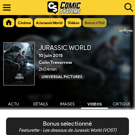
Cinéma
#JurassicWorld
Vidéos
Bonus n°532
JURASSIC WORLD
10 juin 2015
Colin Trevorrow
2h04min
UNIVERSAL PICTURES
ACTU
DÉTAILS
IMAGES
VIDÉOS
CRITIQUE
Bonus selectionné
Featurette - Les dessous de Jurassic World (VOST)