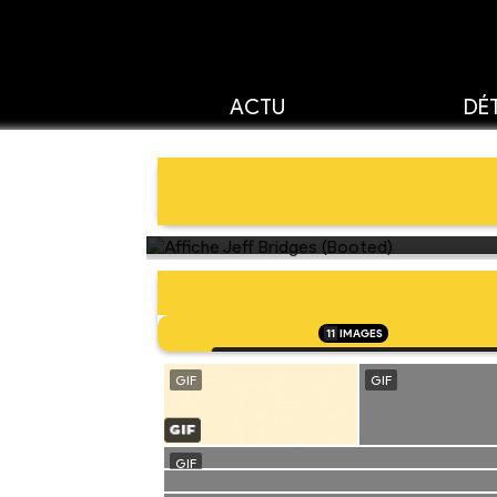
ACTU
DÉT
11
IMAGES