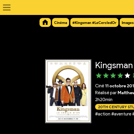
Cinéma
#Kingsman #LeCercledOr
Images
Kingsman :
Ciné
11 octobre 20
Réalisé par
Matthe
2h20min
20TH CENTURY ST
#action #aventure