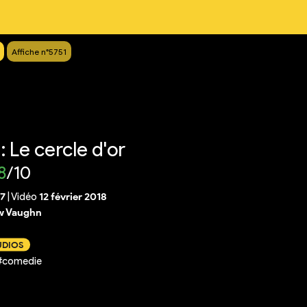
Affiche n°5751
 Le cercle d'or
8
/10
17
|
Vidéo
12 février 2018
w Vaughn
UDIOS
 #comedie