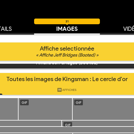
31
AILS
IMAGES
VID
Affiche selectionnée
« Affiche Jeff Bridges (Booted) »
Affiche Jeff Bridges (Booted)
Toutes les images de Kingsman : Le cercle d'or
19
AFFICHES