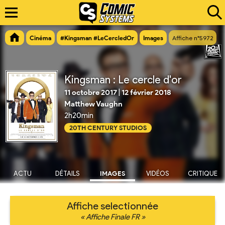
Cinéma
#Kingsman #LeCercledOr
Images
Affiche n°5972
Kingsman : Le cercle d'or
11 octobre 2017
|
12 février 2018
Matthew Vaughn
2h20min
20TH CENTURY STUDIOS
ACTU
DÉTAILS
IMAGES
VIDÉOS
CRITIQUE
Affiche selectionnée
« Affiche Finale FR »