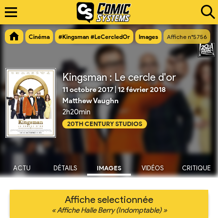
Cinéma
#Kingsman #LeCercledOr
Images
Affiche n°5756
Kingsman : Le cercle d'or
11 octobre 2017
|
12 février 2018
Matthew Vaughn
2h20min
20TH CENTURY STUDIOS
ACTU
DÉTAILS
IMAGES
VIDÉOS
CRITIQUE
Affiche selectionnée
« Affiche Halle Berry (Indomptable) »