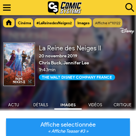
Cinéma
#LaReinedesNeiges2
Images
Affiche n°10122
La Reine des Neiges II
20 novembre 2019
Chris Buck, Jennifer Lee
1h43min
THE WALT DISNEY COMPANY FRANCE
ACTU
DÉTAILS
IMAGES
VIDÉOS
CRITIQUE
Affiche selectionnée
« Affiche Teaser #3 »