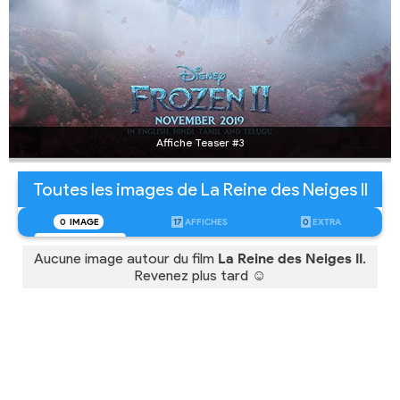
Affiche Teaser #3
Toutes les images de La Reine des Neiges II
0
IMAGE
17
AFFICHES
0
EXTRA
Aucune image autour du film
La Reine des Neiges II
.
Revenez plus tard ☺