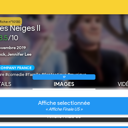
fiche n°10130
es Neiges II
8.5
/10
ovembre 2019
ck, Jennifer Lee
 COMPANY FRANCE
re #comedie #famille #fantastique #musique
17
AILS
IMAGES
VID
Affiche selectionnée
« Affiche Finale US »
Affiche Finale US