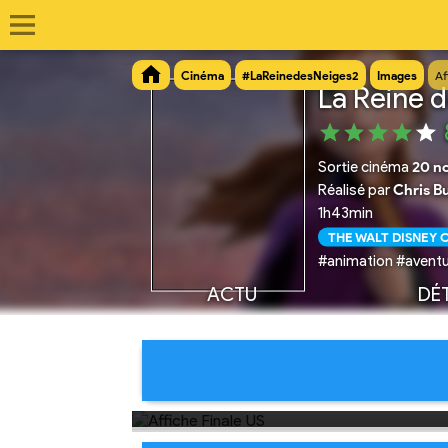
Cinéma
#LaReinedesNeiges2
Images
Af
La Reine d
Sortie cinéma
20 n
Réalisé par
Chris Bu
1h43min
THE WALT DISNEY
#animation #aventu
ACTU
DÉT