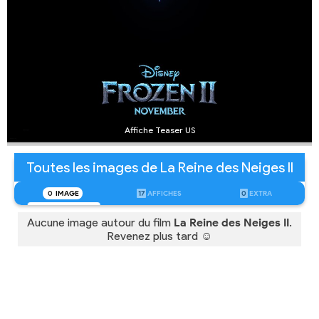
Affiche Teaser US
Toutes les images de La Reine des Neiges II
0
IMAGE
17
AFFICHES
0
EXTRA
Aucune image autour du film
La Reine des Neiges II
.
Revenez plus tard ☺