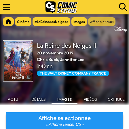
Cinéma
#LaReinedesNeiges2
Images
Affiche n°9488
La Reine des Neiges II
20 novembre 2019
Chris Buck, Jennifer Lee
1h43min
THE WALT DISNEY COMPANY FRANCE
ACTU
DÉTAILS
IMAGES
VIDÉOS
CRITIQUE
Affiche selectionnée
« Affiche Teaser US »