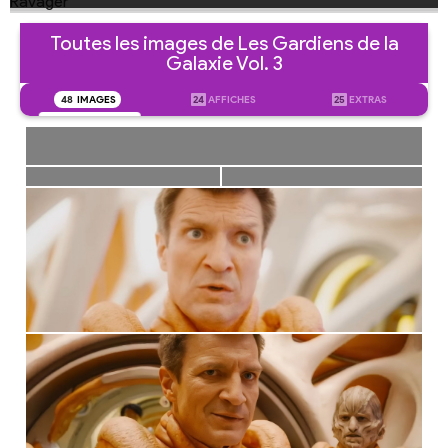
Toutes les images de Les Gardiens de la
Galaxie Vol. 3
48
IMAGES
24
AFFICHES
25
EXTRAS