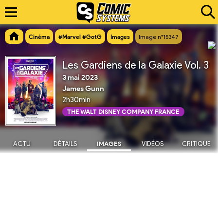
Cinéma
#Marvel #GotG
Images
Image n°15347
Les Gardiens de la Galaxie Vol. 3
3 mai 2023
James Gunn
2h30min
THE WALT DISNEY COMPANY FRANCE
ACTU
DÉTAILS
IMAGES
VIDÉOS
CRITIQUE