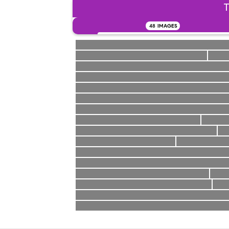
T
48
IMAGES