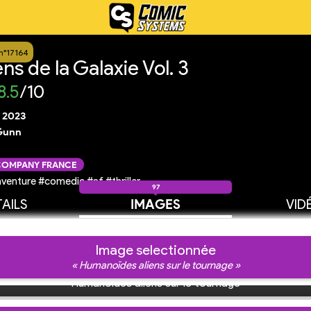
n°17164
ns de la Galaxie Vol. 3
8.5
/10
i 2023
Gunn
 COMPANY FRANCE
venture #comedie #sf #thriller
97
AILS
IMAGES
VID
Image selectionnée
« Humanoïdes aliens sur le tournage »
Humanoïdes aliens sur le tournage