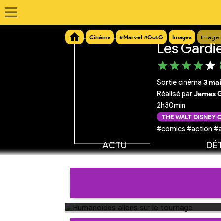
Cinéma
#Marvel #GotG
Images
Image 
Les Gardie
Sortie cinéma
3 ma
Réalisé par
James 
2h30min
THE WALT DISNEY
#comics #action #a
ACTU
DÉT