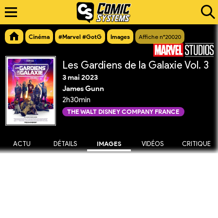
Cinéma
#Marvel #GotG
Images
Affiche n°20020
Les Gardiens de la Galaxie Vol. 3
3 mai 2023
James Gunn
2h30min
THE WALT DISNEY COMPANY FRANCE
ACTU
DÉTAILS
IMAGES
VIDÉOS
CRITIQUE