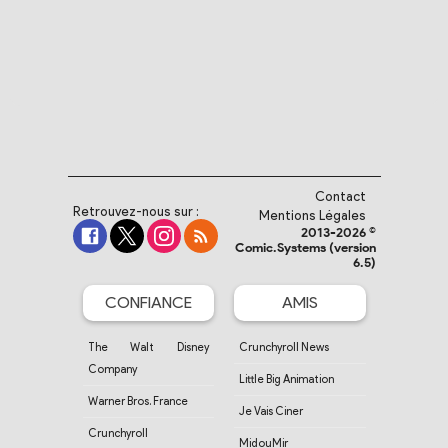
Contact
Retrouvez-nous sur :
Mentions Légales
2013-2026 ©
Comic.Systems (version
6.5)
CONFIANCE
AMIS
The Walt Disney
Crunchyroll News
Company
Little Big Animation
Warner Bros. France
Je Vais Ciner
Crunchyroll
MidouMir