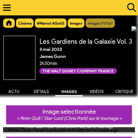
Cinéma
#Marvel #GotG
Images
Image n°17167
Les Gardiens de la Galaxie Vol. 3
3 mai 2023
James Gunn
2h30min
THE WALT DISNEY COMPANY FRANCE
ACTU
DÉTAILS
IMAGES
VIDÉOS
CRITIQUE
Image selectionnée
« Peter Quill / Star-Lord (Chris Pratt) sur le tournage »
Peter Quill / Star-Lord (Chris Pratt) sur le tournage