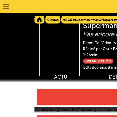
Cinéma
#DCU #Superman #ManOfTomorro
Superman
Pas encore 
Direct-To-Video
16
Réalisé par
Chris P
1h26min
WB ANIMATION
#dtv #comics #anim
ACTU
DÉT