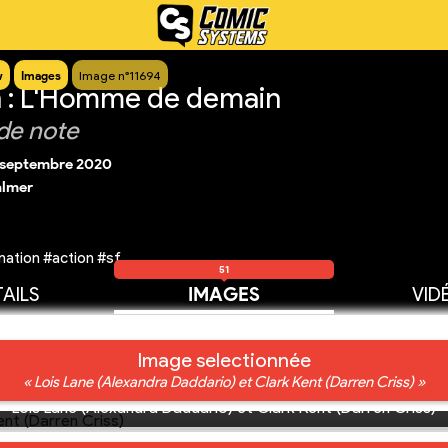
w
Images
Image n°11694
 : L'Homme de demain
de note
 septembre 2020
almer
ation #action #sf
51
AILS
IMAGES
VID
Image selectionnée
« Lois Lane (Alexandra Daddario) et Clark Kent (Darren Criss) »
Lois Lane (Alexandra Daddario) et Clark Kent (Darren Criss)