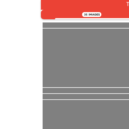
T
35
IMAGES