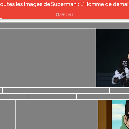
outes les images de Superman : L'Homme de dema
6
AFFICHES