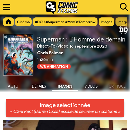
Cinéma
#DCU #Superman #ManOfTomorrow
Images
Image n
Superman : L'Homme de demain
Direct-To-Video
16 septembre 2020
Chris Palmer
1h26min
WB ANIMATION
ACTU
DÉTAILS
IMAGES
VIDÉOS
CRITIQUE
Image selectionnée
« Clark Kent (Darren Criss) essaie de se créer un costume »