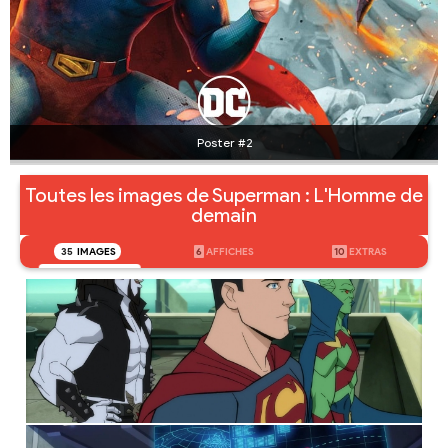
Poster #2
Toutes les images de Superman : L'Homme de
demain
35
IMAGES
6
AFFICHES
10
EXTRAS