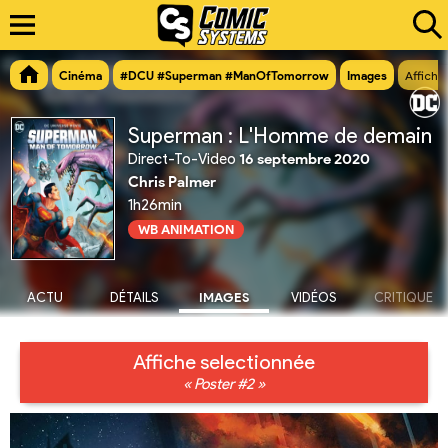
Cinéma
#DCU #Superman #ManOfTomorrow
Images
Affiche
Superman : L'Homme de demain
Direct-To-Video
16 septembre 2020
Chris Palmer
1h26min
WB ANIMATION
ACTU
DÉTAILS
IMAGES
VIDÉOS
CRITIQUE
Affiche selectionnée
« Poster #2 »