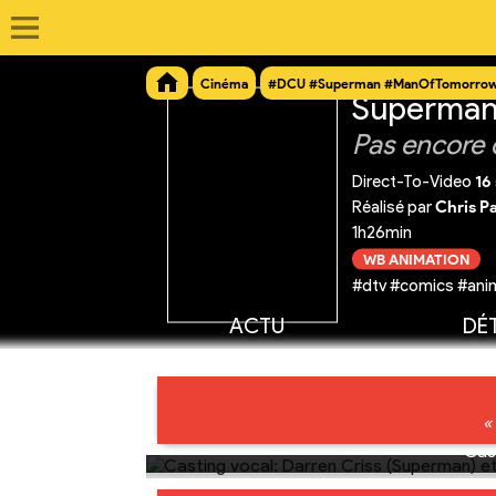
Cinéma
#DCU #Superman #ManOfTomorro
Superman
Pas encore 
Direct-To-Video
16
Réalisé par
Chris P
1h26min
WB ANIMATION
#dtv #comics #anim
ACTU
DÉT
«
Cas