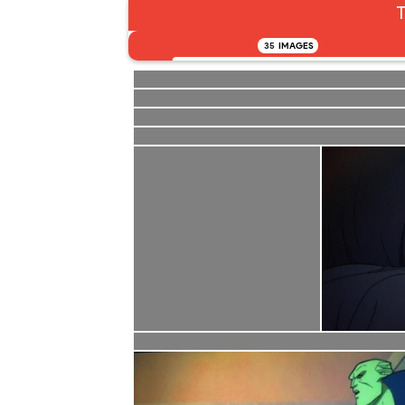
T
35
IMAGES