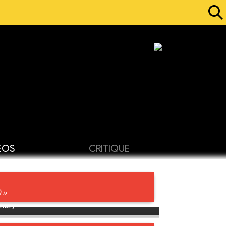
ÉOS
CRITIQUE
 »
hor)