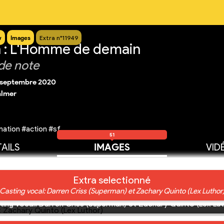
w
Images
Extra n°11949
 : L'Homme de demain
de note
 septembre 2020
almer
ation #action #sf
51
AILS
IMAGES
VID
Extra selectionné
 Casting vocal: Darren Criss (Superman) et Zachary Quinto (Lex Luthor)
ting vocal: Darren Criss (Superman) et Zachary Quinto (Lex Lut