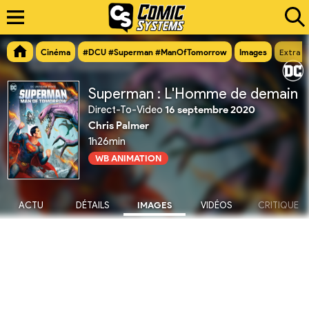
Cinéma
#DCU #Superman #ManOfTomorrow
Images
Extra n
Superman : L'Homme de demain
Direct-To-Video
16 septembre 2020
Chris Palmer
1h26min
WB ANIMATION
ACTU
DÉTAILS
IMAGES
VIDÉOS
CRITIQUE