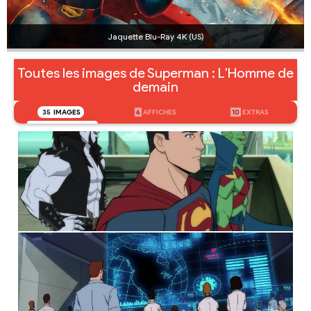
Jaquette Blu-Ray 4K (US)
Toutes les images de Superman : L'Homme de
demain
35
IMAGES
6
AFFICHES
10
EXTRAS