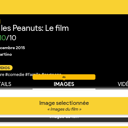
les Peanuts: Le film
10
/10
écembre 2015
artino
UDIOS
re #comedie #famille #cartoons
46
AILS
IMAGES
VID
Image selectionnée
« Images du film »
Images du film