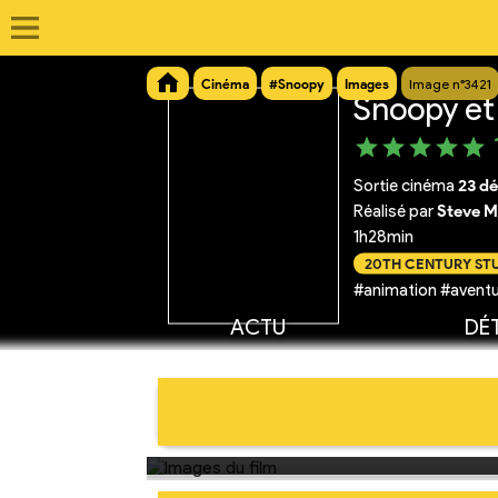
Cinéma
#Snoopy
Images
Image n°3421
Snoopy et 
Sortie cinéma
23 d
Réalisé par
Steve M
1h28min
20TH CENTURY ST
#animation #aventu
ACTU
DÉT