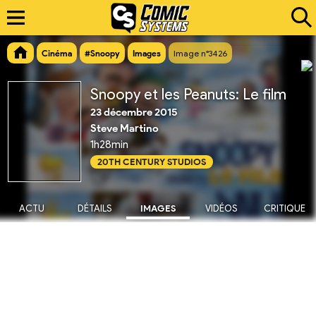
Cinéma
#Snoopy
Images
Image n°3426
Snoopy et les Peanuts: Le film
23 décembre 2015
Steve Martino
1h28min
20TH CENTURY STUDIOS
ACTU
DÉTAILS
IMAGES
VIDÉOS
CRITIQUE