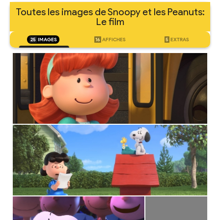
Toutes les images de Snoopy et les Peanuts:
Le film
25
IMAGES
16
AFFICHES
5
EXTRAS