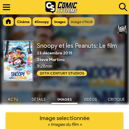
Cinéma
#Snoopy
Images
Image n°3428
Snoopy et les Peanuts: Le film
23 décembre 2015
Steve Martino
1h28min
20TH CENTURY STUDIOS
ACTU
DÉTAILS
IMAGES
VIDÉOS
CRITIQUE
Image selectionnée
« Images du film »