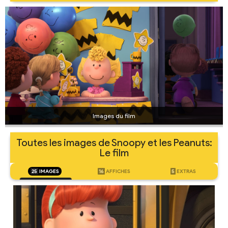
Images du film
Toutes les images de Snoopy et les Peanuts:
Le film
25
IMAGES
16
AFFICHES
5
EXTRAS