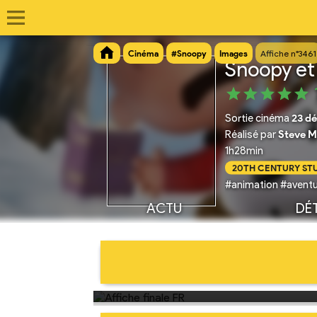
Cinéma
#Snoopy
Images
Affiche n°3461
Snoopy et 
Sortie cinéma
23 d
Réalisé par
Steve M
1h28min
20TH CENTURY ST
#animation #aventu
ACTU
DÉT