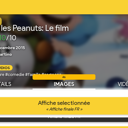
les Peanuts: Le film
10
/10
écembre 2015
artino
UDIOS
re #comedie #famille #cartoons
46
AILS
IMAGES
VID
Affiche selectionnée
« Affiche finale FR »
Affiche finale FR