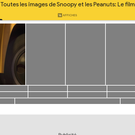
Toutes les images de Snoopy et les Peanuts: Le film
16
AFFICHES
Publicité