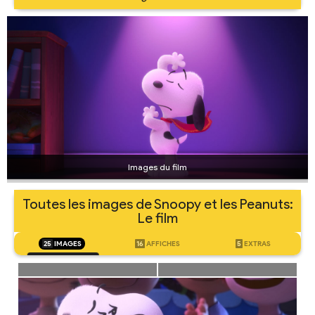
Images du film
Toutes les images de Snoopy et les Peanuts:
Le film
25
IMAGES
16
AFFICHES
5
EXTRAS