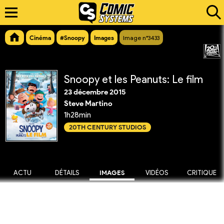
Cinéma
#Snoopy
Images
Image n°3433
Snoopy et les Peanuts: Le film
23 décembre 2015
Steve Martino
1h28min
20TH CENTURY STUDIOS
ACTU
DÉTAILS
IMAGES
VIDÉOS
CRITIQUE