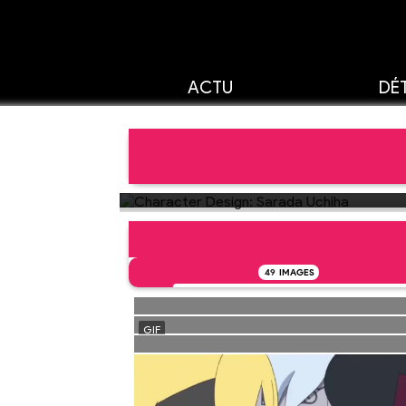
ACTU
DÉT
49
IMAGES