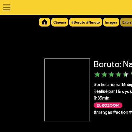
Cinéma
#Boruto #Naruto
Images
Extra
Boruto: Na
Sortie cinéma
16 s
Réalisé par
Hiroyuk
1h35min
EUROZOOM
#mangas #action #