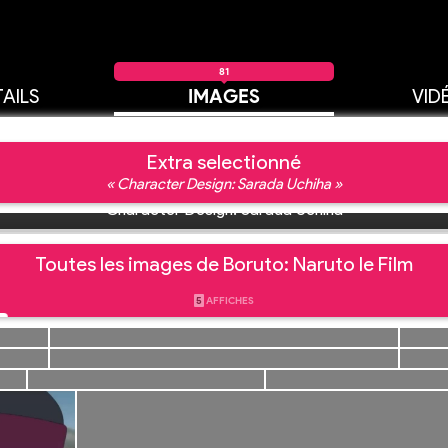
81
AILS
IMAGES
VID
Extra selectionné
« Character Design: Sarada Uchiha »
Character Design: Sarada Uchiha
Toutes les images de Boruto: Naruto le Film
5
AFFICHES