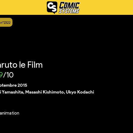
 n°2322
ruto le Film
9
/10
eptembre 2015
i Yamashita, Masashi Kishimoto, Ukyo Kodachi
animation