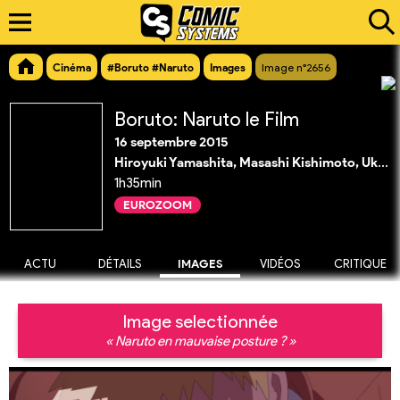
Cinéma
#Boruto #Naruto
Images
Image n°2656
Boruto: Naruto le Film
16 septembre 2015
Hiroyuki Yamashita, Masashi Kishimoto, Ukyo Kodachi
1h35min
EUROZOOM
ACTU
DÉTAILS
IMAGES
VIDÉOS
CRITIQUE
Image selectionnée
« Naruto en mauvaise posture ? »