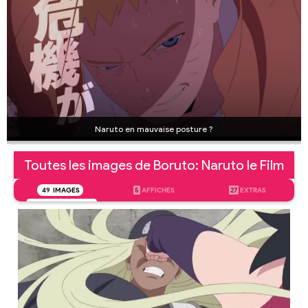
Naruto en mauvaise posture ?
Toutes les images de Boruto: Naruto le Film
49
IMAGES
5
AFFICHES
27
EXTRAS